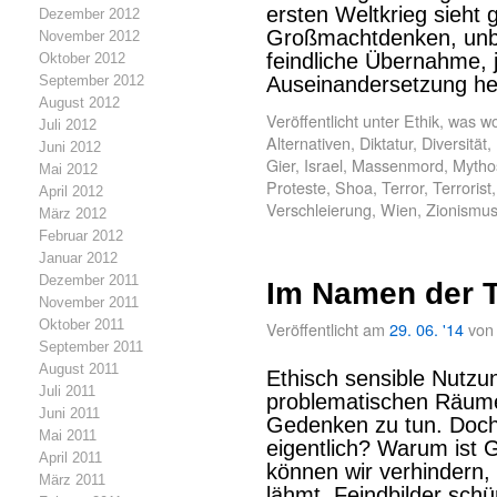
ersten Weltkrieg sieht 
Dezember 2012
Großmachtdenken, unb
November 2012
feindliche Übernahme, 
Oktober 2012
September 2012
Auseinandersetzung h
August 2012
Veröffentlicht unter
Ethik
,
was wo
Juli 2012
Alternativen
,
Diktatur
,
Diversität
,
Juni 2012
Gier
,
Israel
,
Massenmord
,
Mytho
Mai 2012
Proteste
,
Shoa
,
Terror
,
Terrorist
April 2012
Verschleierung
,
Wien
,
Zionismu
März 2012
Februar 2012
Januar 2012
Dezember 2011
Im Namen der 
November 2011
Oktober 2011
Veröffentlicht am
29. 06. '14
von
September 2011
August 2011
Ethisch sensible Nutzun
Juli 2011
problematischen Räume
Juni 2011
Gedenken zu tun. Doc
Mai 2011
eigentlich? Warum ist 
April 2011
können wir verhindern
März 2011
lähmt, Feindbilder schü