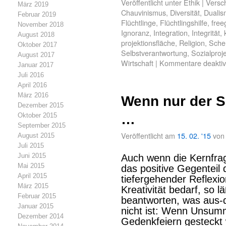
Veröffentlicht unter
Ethik
|
Versch
März 2019
Chauvinismus
,
Diversität
,
Dualis
Februar 2019
Flüchtlinge
,
Flüchtlingshilfe
,
free
November 2018
Ignoranz
,
Integration
,
Integrität
,
August 2018
projektionsfläche
,
Religion
,
Sche
Oktober 2017
Selbstverantwortung
,
Sozialproj
August 2017
Wirtschaft
|
Kommentare deaktivi
Januar 2017
Juli 2016
April 2016
März 2016
Wenn nur der Sc
Dezember 2015
Oktober 2015
…
September 2015
Veröffentlicht am
15. 02. '15
von
August 2015
Juli 2015
Juni 2015
Auch wenn die Kernfra
Mai 2015
das positive Gegenteil
April 2015
tiefergehender Reflex
März 2015
Kreativität bedarf, so l
Februar 2015
beantworten, was aus-d
Januar 2015
nicht ist: Wenn Unsumm
Dezember 2014
Gedenkfeiern gesteckt 