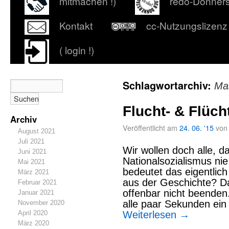
mitmachen !)
redo-Donner
Kontakt
cc-Nutzungslizenz
( login !)
Schlagwortarchiv:
Ma
Flucht- & Flüch
Archiv
Veröffentlicht am
24. 06. '15
von
August 2021
Juli 2021
Wir wollen doch alle, d
Juni 2021
Nationalsozialismus ni
Mai 2021
bedeutet das eigentlich
März 2021
aus der Geschichte? D
Februar 2021
offenbar nicht beenden
Januar 2021
alle paar Sekunden ein 
November 2020
April 2020
Weiterlesen
→
März 2020