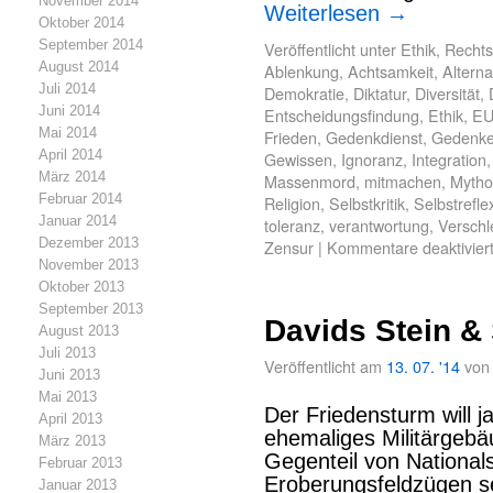
November 2014
Weiterlesen
→
Oktober 2014
September 2014
Veröffentlicht unter
Ethik
,
Rechts
August 2014
Ablenkung
,
Achtsamkeit
,
Alterna
Juli 2014
Demokratie
,
Diktatur
,
Diversität
,
Juni 2014
Entscheidungsfindung
,
Ethik
,
E
Mai 2014
Frieden
,
Gedenkdienst
,
Gedenk
April 2014
Gewissen
,
Ignoranz
,
Integration
März 2014
Massenmord
,
mitmachen
,
Mytho
Februar 2014
Religion
,
Selbstkritik
,
Selbstrefle
Januar 2014
toleranz
,
verantwortung
,
Verschl
Dezember 2013
Zensur
|
Kommentare deaktivier
November 2013
Oktober 2013
September 2013
Davids Stein &
August 2013
Juli 2013
Veröffentlicht am
13. 07. '14
von
Juni 2013
Mai 2013
Der Friedensturm will j
April 2013
ehemaliges Militärgebäu
März 2013
Gegenteil von National
Februar 2013
Eroberungsfeldzügen s
Januar 2013