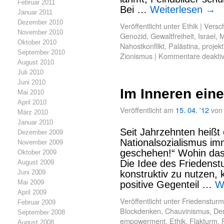
Februar 2011
Bei …
Weiterlesen
→
Januar 2011
Dezember 2010
Veröffentlicht unter
Ethik
|
Versch
November 2010
Genozid
,
Gewaltfreiheit
,
Israel
,
M
Oktober 2010
Nahostkonflikt
,
Palästina
,
projek
September 2010
Zionismus
|
Kommentare deaktiv
August 2010
Juli 2010
Juni 2010
Im Inneren ein
Mai 2010
April 2010
Veröffentlicht am
15. 04. '12
von
März 2010
Januar 2010
Seit Jahrzehnten heißt
Dezember 2009
Nationalsozialismus im
November 2009
geschehen!“ Wohin das f
Oktober 2009
Die Idee des Friedenst
August 2009
Juni 2009
konstruktiv zu nutzen,
Mai 2009
positive Gegenteil …
W
April 2009
Veröffentlicht unter
Friedensturm
Februar 2009
Blockdenken
,
Chauvinismus
,
De
September 2008
empowerment
,
Ethik
,
Flakturm
,
August 2008