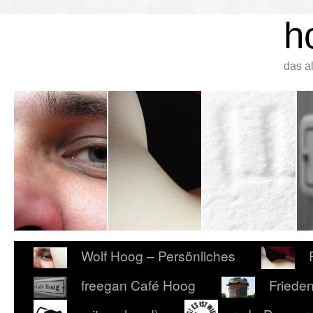
h
das a
Wolf Hoog – Persönliches
freegan Café Hoog
Friede