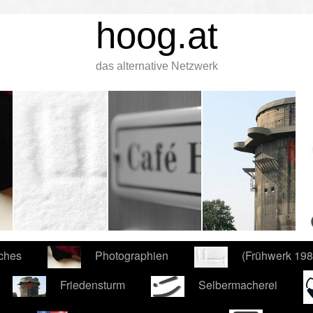
hoog.at
das alternative Netzwerk
iches
Photographien
(Frühwerk 19
Friedensturm
Selbermacherei