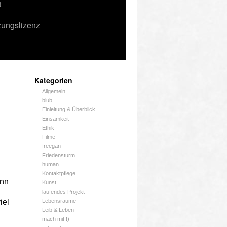
t
zungslizenz
Kategorien
Allgemein
blub
Einleitung & Überblick
Einsamkeit
Ethik
Filme
freegan
Friedensturm
human
Kontaktpflege
ann
Kunst
laufendes Projekt
iel
Lebensräume
Leib & Leben
mach mit !)