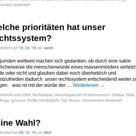
ntare deaktiviert
lche prioritäten hat unser
echtssystem?
fentlicht am
16. 04. '16
von
sarah
 juristen weltweit machen sich gedanken, ob durch eine satire
licherweise die menschenwürde eines massenmörders verletzt
de oder nicht und glauben dabei noch überheblich und
stzufrieden dadurch unser rechtssystem entscheidend weiter z
gen. was ist mit der würde der …
Weiterlesen
→
fentlicht unter
Ethik
,
Rechtsstaat
|
Verschlagwortet mit
böhmermann
,
Diktatur
,
Ethik
,
tlinge
,
Ignoranz
,
Politik
,
rechtSStAAt
,
Tod
,
Zensur
|
Kommentare deaktiviert
ine Wahl?
fentlicht am
09. 10. '15
von
Wolf