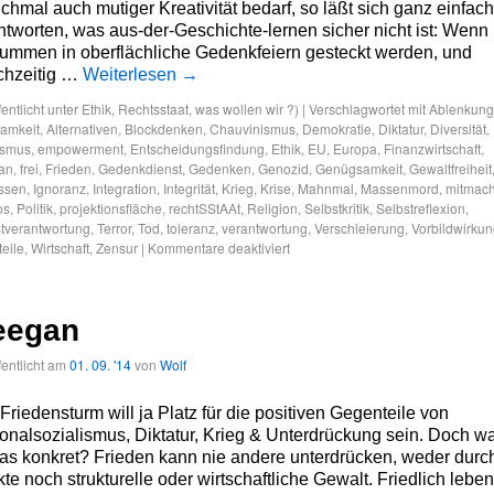
hmal auch mutiger Kreativität bedarf, so läßt sich ganz einfach
tworten, was aus-der-Geschichte-lernen sicher nicht ist: Wenn
ummen in oberflächliche Gedenkfeiern gesteckt werden, und
chzeitig …
Weiterlesen
→
fentlicht unter
Ethik
,
Rechtsstaat
,
was wollen wir ?)
|
Verschlagwortet mit
Ablenkung
amkeit
,
Alternativen
,
Blockdenken
,
Chauvinismus
,
Demokratie
,
Diktatur
,
Diversität
,
ismus
,
empowerment
,
Entscheidungsfindung
,
Ethik
,
EU
,
Europa
,
Finanzwirtschaft
,
an
,
frei
,
Frieden
,
Gedenkdienst
,
Gedenken
,
Genozid
,
Genügsamkeit
,
Gewaltfreiheit
ssen
,
Ignoranz
,
Integration
,
Integrität
,
Krieg
,
Krise
,
Mahnmal
,
Massenmord
,
mitmac
os
,
Politik
,
projektionsfläche
,
rechtSStAAt
,
Religion
,
Selbstkritik
,
Selbstreflexion
,
tverantwortung
,
Terror
,
Tod
,
toleranz
,
verantwortung
,
Verschleierung
,
Vorbildwirku
teile
,
Wirtschaft
,
Zensur
|
Kommentare deaktiviert
eegan
fentlicht am
01. 09. '14
von
Wolf
Friedensturm will ja Platz für die positiven Gegenteile von
onalsozialismus, Diktatur, Krieg & Unterdrückung sein. Doch w
das konkret? Frieden kann nie andere unterdrücken, weder durc
kte noch strukturelle oder wirtschaftliche Gewalt. Friedlich leben