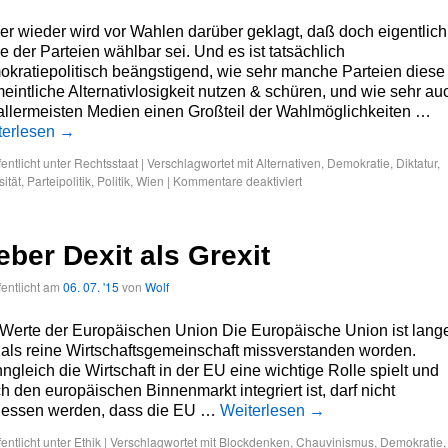
r wieder wird vor Wahlen darüber geklagt, daß doch eigentlich
e der Parteien wählbar sei. Und es ist tatsächlich
kratiepolitisch beängstigend, wie sehr manche Parteien diese
eintliche Alternativlosigkeit nutzen & schüren, und wie sehr au
allermeisten Medien einen Großteil der Wahlmöglichkeiten …
terlesen
→
fentlicht unter
Rechtsstaat
|
Verschlagwortet mit
Alternativen
,
Demokratie
,
Diktatur
,
sität
,
Parteipolitik
,
Politik
,
Wien
|
Kommentare deaktiviert
eber Dexit als Grexit
fentlicht am
06. 07. '15
von
Wolf
 Werte der Europäischen Union Die Europäische Union ist lang
 als reine Wirtschaftsgemeinschaft missverstanden worden.
gleich die Wirtschaft in der EU eine wichtige Rolle spielt und
h den europäischen Binnenmarkt integriert ist, darf nicht
gessen werden, dass die EU …
Weiterlesen
→
fentlicht unter
Ethik
|
Verschlagwortet mit
Blockdenken
,
Chauvinismus
,
Demokratie
,