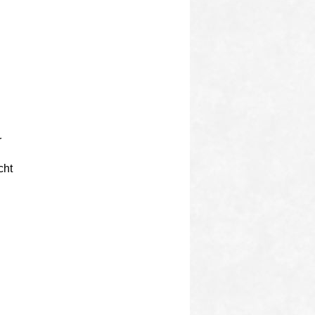
r
cht