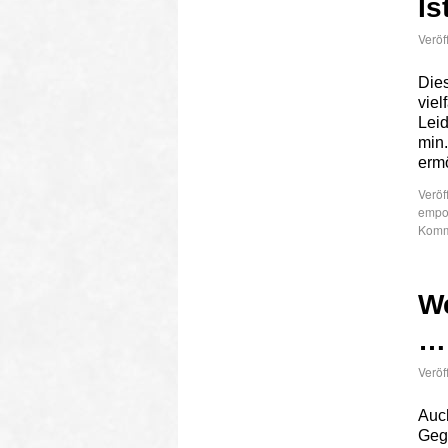
Is
Veröf
Dies
viel
Leid
min.
erm
Veröf
empo
Komme
We
…
Veröf
Auch
Geg