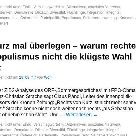
fentlicht unter
Ethik
|
Verschlagwortet mit
Alternativen
,
asoziales Netzwerk
,
kdenken
,
Demokratie
,
Diktatur
,
Diversität
,
Flüchtlinge
,
Integration
,
Integrität
,
chenrechte
,
Österrreich
,
Parteipolitik
,
Populismus
,
Selbstverantwortung
|
Komment
iviert
rz mal überlegen – warum rechte
pulismus nicht die klügste Wahl
t
fentlicht am
23. 08. '17
von
Wolf
der ZIB2-Analyse des ORF-„Sommergespräches“ mit FPÖ-Obm
z-Christian Strache sagt Claus Pándi, Leiter des Innenpolitik-
orts der Kronen Zeitung: „Rechts von Kurz ist nicht mehr sehr v
z.“ Strache könne nicht noch weiter nach rechts „als Sebastian
z ohnehin schon steht“. Und …
Weiterlesen
→
fentlicht unter
Ethik
|
Verschlagwortet mit
Alternativen
,
asoziales Netzwerk
,
kdenken
,
Demokratie
,
Diktatur
,
Diversität
,
Flüchtlinge
,
Integration
,
Integrität
,
chenrechte
,
Österreich
,
Parteipolitik
,
Populismus
,
redo
,
Selbstverantwortung
|