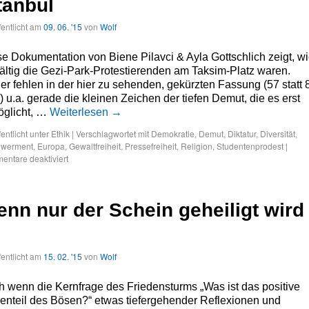
tanbul
fentlicht am
09. 06. '15
von
Wolf
e Dokumentation von Biene Pilavci & Ayla Gottschlich zeigt, w
fältig die Gezi-Park-Protestierenden am Taksim-Platz waren.
er fehlen in der hier zu sehenden, gekürzten Fassung (57 statt 
) u.a. gerade die kleinen Zeichen der tiefen Demut, die es erst
öglicht, …
Weiterlesen
→
fentlicht unter
Ethik
|
Verschlagwortet mit
Demokratie
,
Demut
,
Diktatur
,
Diversität
,
werment
,
Europa
,
Gewaltfreiheit
,
Pressefreiheit
,
Religion
,
Studentenprodest
|
ntare deaktiviert
nn nur der Schein geheiligt wird
fentlicht am
15. 02. '15
von
Wolf
 wenn die Kernfrage des Friedensturms „Was ist das positive
enteil des Bösen?“ etwas tiefergehender Reflexionen und