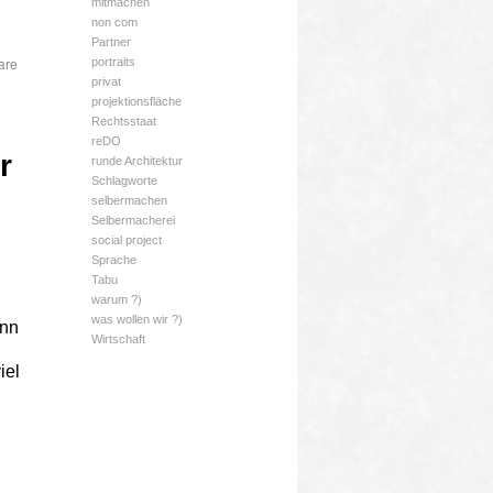
mitmachen
non com
Partner
are
portraits
privat
projektionsfläche
Rechtsstaat
reDO
r
runde Architektur
Schlagworte
selbermachen
Selbermacherei
social project
Sprache
Tabu
warum ?)
was wollen wir ?)
ann
Wirtschaft
iel