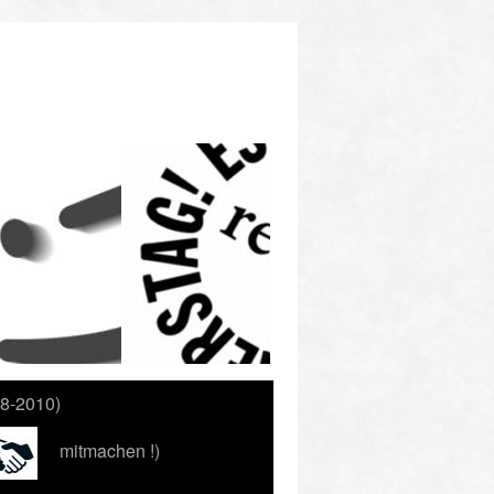
88-2010)
mitmachen !)