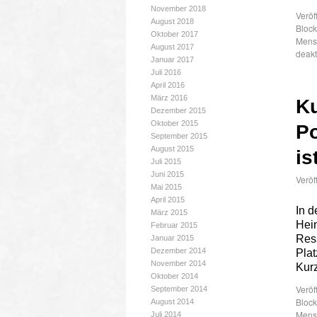
November 2018
Veröf
August 2018
Bloc
Oktober 2017
Mens
August 2017
deakt
Januar 2017
Juli 2016
April 2016
März 2016
Ku
Dezember 2015
Oktober 2015
Po
September 2015
August 2015
is
Juli 2015
Juni 2015
Veröf
Mai 2015
April 2015
In 
März 2015
Hein
Februar 2015
Ress
Januar 2015
Dezember 2014
Plat
November 2014
Kur
Oktober 2014
Veröf
September 2014
Bloc
August 2014
Mens
Juli 2014