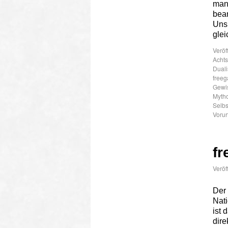
manc
bean
Uns
glei
Veröf
Achts
Dual
freeg
Gewi
Myth
Selbs
Vorur
fr
Veröf
Der 
Nati
ist 
dire