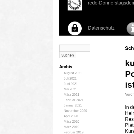
redo-Donnerstagsde
Datenschutz
Sch
ku
Archiv
Po
August 2021
Juli 2021
is
Juni 2021
Mai 2021
Veröf
März 2021
Februar 2021
Januar 2021
In 
November 2020
Hein
April 2020
Ress
März 2020
Plat
März 2019
Kur
Februar 2019