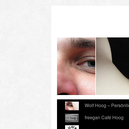
redo-Donnerstagsdemo
Wolf Hoog – Persönl
freegan Café Hoog