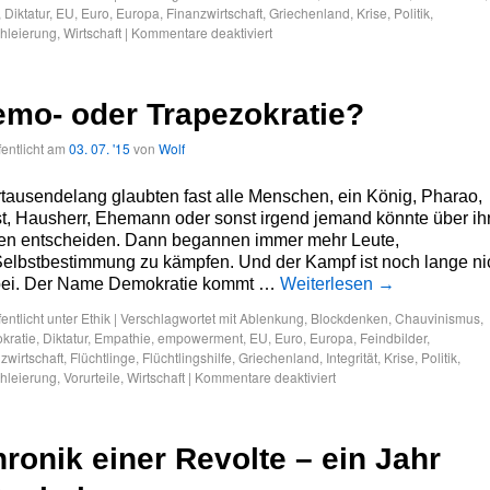
,
Diktatur
,
EU
,
Euro
,
Europa
,
Finanzwirtschaft
,
Griechenland
,
Krise
,
Politik
,
hleierung
,
Wirtschaft
|
Kommentare deaktiviert
mo- oder Trapezokratie?
fentlicht am
03. 07. '15
von
Wolf
tausendelang glaubten fast alle Menschen, ein König, Pharao,
t, Hausherr, Ehemann oder sonst irgend jemand könnte über ih
en entscheiden. Dann begannen immer mehr Leute,
Selbstbestimmung zu kämpfen. Und der Kampf ist noch lange ni
bei. Der Name Demokratie kommt …
Weiterlesen
→
fentlicht unter
Ethik
|
Verschlagwortet mit
Ablenkung
,
Blockdenken
,
Chauvinismus
,
kratie
,
Diktatur
,
Empathie
,
empowerment
,
EU
,
Euro
,
Europa
,
Feindbilder
,
zwirtschaft
,
Flüchtlinge
,
Flüchtlingshilfe
,
Griechenland
,
Integrität
,
Krise
,
Politik
,
hleierung
,
Vorurteile
,
Wirtschaft
|
Kommentare deaktiviert
ronik einer Revolte – ein Jahr