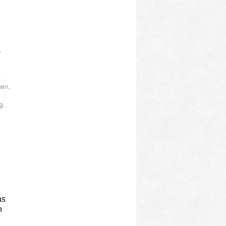
,
,
hen
,
ng
,
as
h