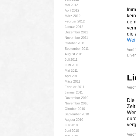
Mai 2012
Imme
April 2012
kein
März 2012
demo
Februar 2012
Januar 2012
verm
Dezember 2011
die 
November 2011
Wei
Oktober 2011
September 2011
Veröf
August 2011
Diver
Juli 2011
Juni 2011
Mai 2011
Li
April 2011
März 2011
Veröf
Februar 2011
Januar 2011
Dezember 2010
Die
November 2010
Zeit
Oktober 2010
Wenn
September 2010
durc
August 2010
ver
Juli 2010
Juni 2010
Veröf