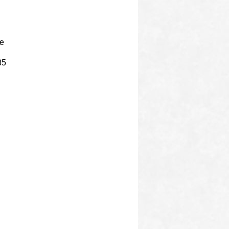
ie
85