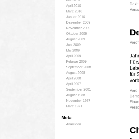
Mai 2010
Dexit
April 2010
Versc
März 2010
Januar 2010
Dezember 2009
November 2009
De
Oktober 2009
August 2009
Veröf
Juni 2009
Mai 2009
Jahr
April 2009
Fürs
Februar 2009
September 2008
Leb
August 2008
für 
April 2008
vor
April 2007
September 2001
Veröf
August 1988
Demo
November 1987
Finan
März 1971
Versc
Meta
Anmelden
Ch