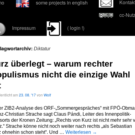
Kontak
mo
some projects in english
cc-Nut
Impressum
( login !)
lagwortarchiv:
Diktatur
rz überlegt – warum rechter
pulismus nicht die einzige Wahl
t
fentlicht am
23. 08. '17
von
Wolf
der ZIB2-Analyse des ORF-„Sommergespräches“ mit FPÖ-Obm
z-Christian Strache sagt Claus Pándi, Leiter des Innenpolitik-
orts der Kronen Zeitung: „Rechts von Kurz ist nicht mehr sehr v
z.“ Strache könne nicht noch weiter nach rechts „als Sebastian
z ohnehin schon steht“. Und …
Weiterlesen
→