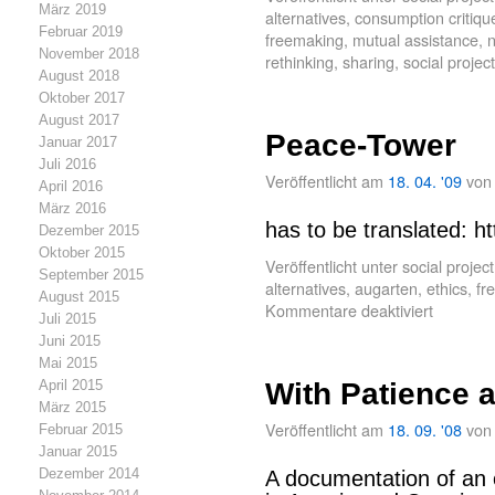
März 2019
alternatives
,
consumption critiqu
Februar 2019
freemaking
,
mutual assistance
,
November 2018
rethinking
,
sharing
,
social project
August 2018
Oktober 2017
August 2017
Peace-Tower
Januar 2017
Juli 2016
Veröffentlicht am
18. 04. '09
von
April 2016
März 2016
has to be translated: ht
Dezember 2015
Oktober 2015
Veröffentlicht unter
social project
September 2015
alternatives
,
augarten
,
ethics
,
fr
August 2015
Kommentare deaktiviert
Juli 2015
Juni 2015
Mai 2015
April 2015
With Patience a
März 2015
Veröffentlicht am
18. 09. '08
von
Februar 2015
Januar 2015
Dezember 2014
A documentation of an 