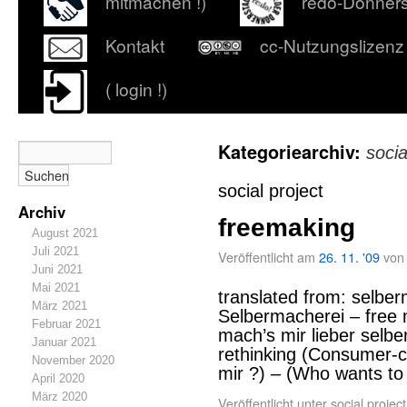
mitmachen !)
redo-Donner
Kontakt
cc-Nutzungslizenz
( login !)
Kategoriearchiv:
socia
social project
Archiv
freemaking
August 2021
Juli 2021
Veröffentlicht am
26. 11. '09
von
Juni 2021
Mai 2021
translated from: selbe
März 2021
Selbermacherei – free m
Februar 2021
mach’s mir lieber selber 
Januar 2021
rethinking (Consumer-crit
November 2020
mir ?) – (Who wants t
April 2020
März 2020
Veröffentlicht unter
social project