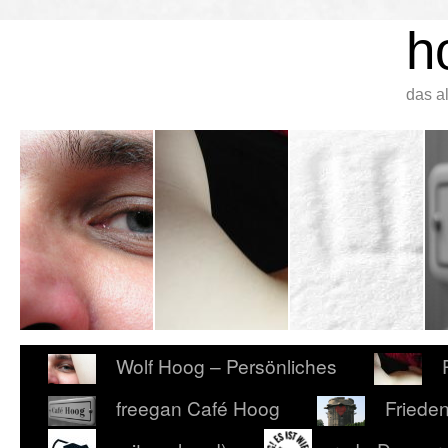
h
das a
Wolf Hoog – Persönliches
freegan Café Hoog
Friede