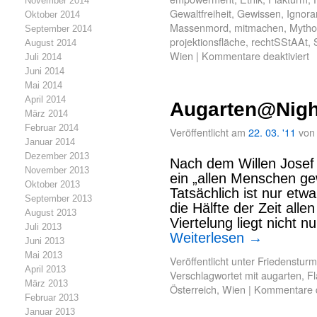
November 2014
Gewaltfreiheit
,
Gewissen
,
Ignora
Oktober 2014
Massenmord
,
mitmachen
,
Mytho
September 2014
projektionsfläche
,
rechtSStAAt
,
August 2014
Wien
|
Kommentare deaktiviert
Juli 2014
Juni 2014
Mai 2014
April 2014
Augarten@Nigh
März 2014
Februar 2014
Veröffentlicht am
22. 03. '11
von
Januar 2014
Dezember 2013
Nach dem Willen Josef I
November 2013
ein „allen Menschen ge
Oktober 2013
Tatsächlich ist nur etw
September 2013
die Hälfte der Zeit all
August 2013
Viertelung liegt nicht 
Juli 2013
Weiterlesen
→
Juni 2013
Mai 2013
Veröffentlicht unter
Friedensturm
April 2013
Verschlagwortet mit
augarten
,
Fl
März 2013
Österreich
,
Wien
|
Kommentare d
Februar 2013
Januar 2013