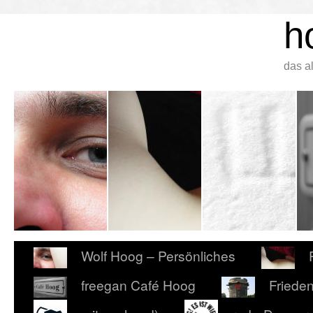
h
das a
Wolf Hoog – Persönliches
freegan Café Hoog
Friede