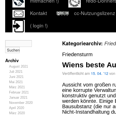
mitmachen !)
redo-Donner
Kontakt
cc-Nutzungslizenz
( login !)
Kategoriearchiv:
Frie
Friedensturm
Archiv
Wiens beste Au
August 2021
Juli 2021
Veröffentlicht am
15. 04. '12
von
Juni 2021
Mai 2021
Aussicht vom großen r
März 2021
eine korrupte Verwaltun
Februar 2021
konstruktiv genutzt un
Januar 2021
werden könnte. Einige 
November 2020
Bausubstanz (die nur a
April 2020
Nicht-Instandhaltung 
März 2020