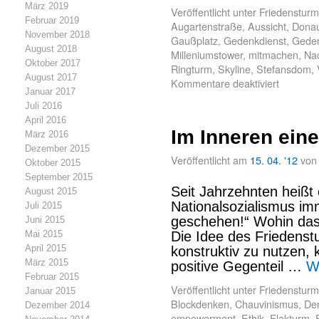
März 2019
Veröffentlicht unter
Friedensturm
Februar 2019
Augartenstraße
,
Aussicht
,
Donau
November 2018
Gaußplatz
,
Gedenkdienst
,
Gede
August 2018
Milleniumstower
,
mitmachen
,
Na
Oktober 2017
Ringturm
,
Skyline
,
Stefansdom
,
August 2017
Kommentare deaktiviert
Januar 2017
Juli 2016
April 2016
Im Inneren ein
März 2016
Dezember 2015
Veröffentlicht am
15. 04. '12
von
Oktober 2015
September 2015
Seit Jahrzehnten heißt
August 2015
Nationalsozialismus im
Juli 2015
geschehen!“ Wohin das f
Juni 2015
Mai 2015
Die Idee des Friedenst
April 2015
konstruktiv zu nutzen,
März 2015
positive Gegenteil …
W
Februar 2015
Veröffentlicht unter
Friedensturm
Januar 2015
Blockdenken
,
Chauvinismus
,
De
Dezember 2014
empowerment
,
Ethik
,
Flakturm
,