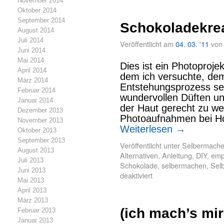
November 2014
Oktober 2014
September 2014
Schokoladekre
August 2014
Juli 2014
Veröffentlicht am
04. 03. '11
von
Juni 2014
Mai 2014
Dies ist ein Photoproje
April 2014
dem ich versuchte, dem
März 2014
Entstehungsprozess se
Februar 2014
wundervollen Düften un
Januar 2014
der Haut gerecht zu we
Dezember 2013
Photoaufnahmen bei H
November 2013
Weiterlesen
→
Oktober 2013
September 2013
Veröffentlicht unter
Selbermache
August 2013
Alternativen
,
Anleitung
,
DIY
,
emp
Juli 2013
Schokolade
,
selbermachen
,
Sel
Juni 2013
deaktiviert
Mai 2013
April 2013
März 2013
(ich mach’s mir 
Februar 2013
Januar 2013