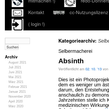
mitmachen !)
redo-Donner
Kontakt
cc-Nutzungslizenz
( login !)
Kategoriearchiv:
Selb
Selbermacherei
Archiv
Absinth
August 2021
Juli 2021
Veröffentlicht am
02. 10. '13
von
Juni 2021
Mai 2021
Dies ist ein Photoproje
März 2021
dem es weniger um ästh
Februar 2021
darum, den Entstehung
Januar 2021
anschaulich zu demonst
November 2020
Jahrzehnten stelle ich 
April 2020
medizinischen Wirkun
März 2020