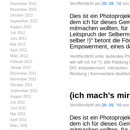
Veröffentlicht am
29. 09. '10
von
Dezember 2012
November 2012
Dies ist ein Photoproje
Oktober 2012
September 2012
dem ich für dieses Geme
August 2012
mitmachen wollten, für e
Juli 2012
Leitspruch der Selberma
Juni 2012
selber !)“ betont die F
Mai 2012
Empowerment, eines d
April 2012
Veröffentlicht unter
laufendes Pr
März 2012
wer will mit mir ?)
,
alte Kleidung 
Februar 2012
DIY
,
empowerment
,
mitmachen
,
Januar 2012
Werbung
|
Kommentare deaktivi
Dezember 2011
November 2011
Oktober 2011
September 2011
(ich mach’s mir 
August 2011
Juli 2011
Veröffentlicht am
29. 09. '10
von
Juni 2011
Mai 2011
Dies ist ein Photoproje
April 2011
dem ich für dieses Geme
März 2011
mitmachen wollten, für e