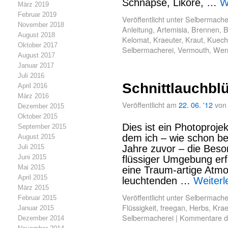
Schnäpse, Liköre, …
W
März 2019
Februar 2019
Veröffentlicht unter
Selbermache
November 2018
Anleitung
,
Artemisia
,
Brennen
,
B
August 2018
Kelomat
,
Kraeuter
,
Kraut
,
Kuech
Oktober 2017
Selbermacherei
,
Vermouth
,
Wer
August 2017
Januar 2017
Juli 2016
Schnittlauchbl
April 2016
März 2016
Veröffentlicht am
22. 06. '12
von
Dezember 2015
Oktober 2015
Dies ist ein Photoproje
September 2015
dem ich – wie schon bei
August 2015
Juli 2015
Jahre zuvor – die Beso
Juni 2015
flüssiger Umgebung erf
Mai 2015
eine Traum-artige Atm
April 2015
leuchtenden …
Weiter
März 2015
Veröffentlicht unter
Selbermache
Februar 2015
Flüssigkeit
,
freegan
,
Herbs
,
Krae
Januar 2015
Selbermacherei
|
Kommentare de
Dezember 2014