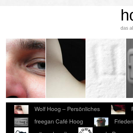
h
das a
Wolf Hoog – Persönliches
freegan Café Hoog
Friede