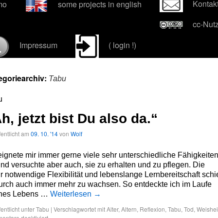
Kontak
mo
some projects in english
cc-Nut
Impressum
( login !)
egoriearchiv:
Tabu
u
h, jetzt bist Du also da.“
fentlicht am
09. 10. '14
von
Wolf
eignete mir immer gerne viele sehr unterschiedliche Fähigkeite
nd versuchte aber auch, sie zu erhalten und zu pflegen. Die
r notwendige Flexibilität und lebenslange Lernbereitschaft schi
urch auch immer mehr zu wachsen. So entdeckte ich im Laufe
nes Lebens …
Weiterlesen
→
fentlicht unter
Tabu
|
Verschlagwortet mit
Alter
,
Altern
,
Reflexion
,
Tabu
,
Tod
,
Weishei
ntare deaktiviert