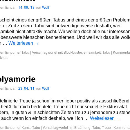
fentlicht am
14. 09. '13
von
Wolf
scheint eines der größten Tabus und eines der größten Proble
rer Zeit zu sein. Tabuisiert notwendigerweise deshalb, weil
amkeit nicht attraktiv macht. Wir wollen doch alle nur interessa
ebenswerte Menschen kennenlernen. Und weil wir das alle woll
n …
Weiterlesen
→
fentlicht unter
Tabu
|
Verschlagwortet mit
Blockbuster
,
einsamkeit
,
Tabu
|
Kommenta
iviert
olyamorie
fentlicht am
23. 04. '11
von
Wolf
definierte Treue ja schon immer lieber positiv als ausschließend
heißt, für mich bedeutete Treue nicht nur sexuelle Exklusivität
ern, in guten & in schlechten Zeiten treu zu jemandem zu steh
 auch wenn ich einfach deshalb, weil ich …
Weiterlesen
→
fentlicht unter
Kunst
,
Tabu
|
Verschlagwortet mit
Erzählung
,
Tabu
,
Treue
|
Kommenta