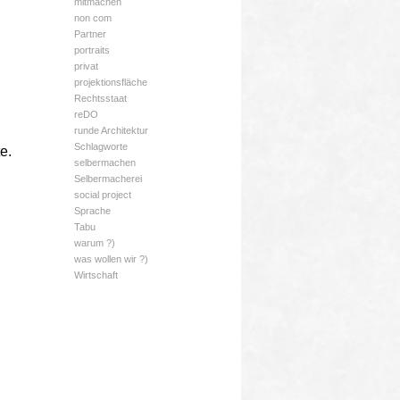
mitmachen
non com
Partner
portraits
privat
projektionsfläche
Rechtsstaat
reDO
runde Architektur
Schlagworte
e.
selbermachen
Selbermacherei
social project
Sprache
Tabu
warum ?)
was wollen wir ?)
Wirtschaft