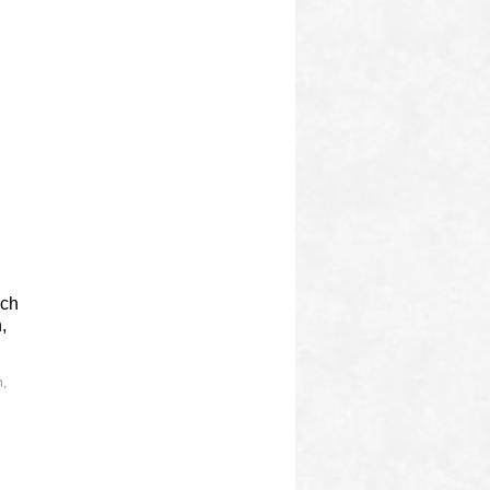
ich
,
n
,