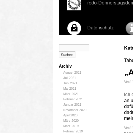
redo-Donnerstagsde
Datenschutz
Kat
Tab
Archiv
„A
August 2021
Juli 2021
Veröf
Juni 2021
Mai 2021
März 2021
Ich 
Februar 2021
an u
Januar 2021
dafü
November 2020
dad
April 2020
mei
März 2020
März 2019
Veröf
Februar 2019
Komme