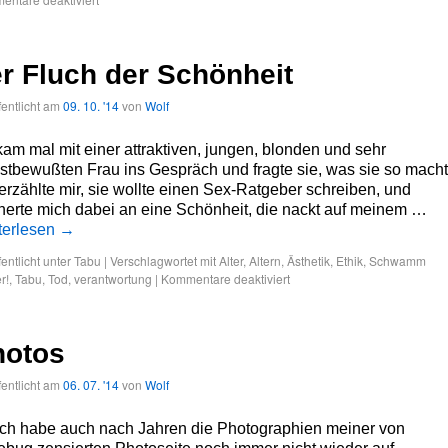
r Fluch der Schönheit
fentlicht am
09. 10. '14
von
Wolf
kam mal mit einer attraktiven, jungen, blonden und sehr
stbewußten Frau ins Gespräch und fragte sie, was sie so macht
erzählte mir, sie wollte einen Sex-Ratgeber schreiben, und
nerte mich dabei an eine Schönheit, die nackt auf meinem …
terlesen
→
fentlicht unter
Tabu
|
Verschlagwortet mit
Alter
,
Altern
,
Ästhetik
,
Ethik
,
Schwamm
r!
,
Tabu
,
Tod
,
verantwortung
|
Kommentare deaktiviert
hotos
fentlicht am
06. 07. '14
von
Wolf
ich habe auch nach Jahren die Photographien meiner von