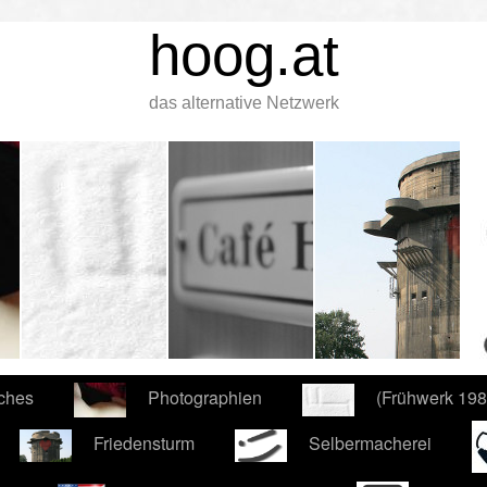
hoog.at
das alternative Netzwerk
iches
Photographien
(Frühwerk 19
Friedensturm
Selbermacherei