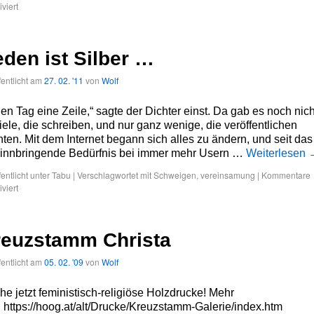
iviert
den ist Silber …
fentlicht am
27. 02. '11
von
Wolf
en Tag eine Zeile,“ sagte der Dichter einst. Da gab es noch nich
iele, die schreiben, und nur ganz wenige, die veröffentlichen
ten. Mit dem Internet begann sich alles zu ändern, und seit das
innbringende Bedürfnis bei immer mehr Usern …
Weiterlesen
fentlicht unter
Tabu
|
Verschlagwortet mit
Schweigen
,
vereinsamung
|
Kommentare
iviert
reuzstamm Christa
fentlicht am
05. 02. '09
von
Wolf
e jetzt feministisch-religiöse Holzdrucke! Mehr
: https://hoog.at/alt/Drucke/Kreuzstamm-Galerie/index.htm