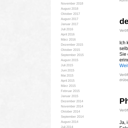
November 2018
August 2018
Oktober 2017
de
August 2017
Januar 2017
Juli 2016
Veröf
April 2016
März 2016
Ich 
Dezember 2015
selb
Oktober 2015
Sie 
September 2015
erin
August 2015
Wei
Juli 2015
Juni 2015
Veröf
Mai 2015
drübe
April 2015
März 2015
Februar 2015
Januar 2015
P
Dezember 2014
November 2014
Veröf
Oktober 2014
September 2014
August 2014
Ja, 
Juli 2014