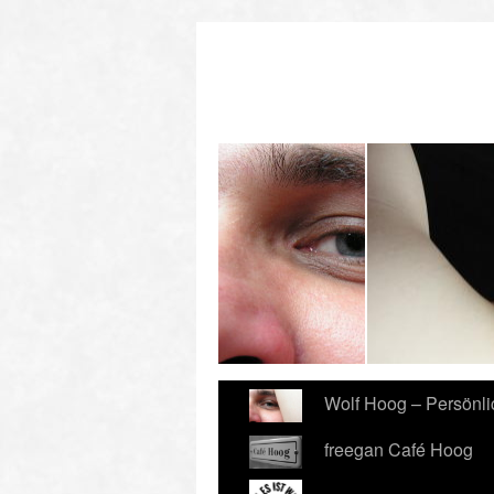
redo-Donnerstagsdemo
Wolf Hoog – Persönl
freegan Café Hoog