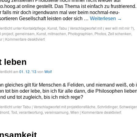
bug zensierten Photoseite noch immer nicht wieder auf
o.hoog.at online gestellt. Das Thema ist einfach zu frustrierend.
r falls mir doch irgendwann mal wer beim nochmal-neu-
ortieren Gesellschaft leisten oder sich …
Weiterlesen
→
fentlicht unter
Kontaktpflege
,
Kunst
,
Tabu
|
Verschlagwortet mit
( wer will mit mir ?)
,
l project
,
gemeinsam
,
Kunst
,
mitmachen
,
Photographien
,
Photos
,
Zeit schenken
,
ur
|
Kommentare deaktiviert
t leben
fentlicht am
01. 12. '13
von
Wolf
 gleiches gilt für Menschen & Feliden, und niemand weiß, ob 
n tot bin oder lebe, bin ich für alle dann, die Philosophen lieben
nd und tot zugleich, bis ich mich rege?
fentlicht unter
Tabu
|
Verschlagwortet mit
projektionsfläche
,
Schrödinger
,
Schweige
tmord
,
Tod
,
verantwortung
,
vereinsamung
,
Wien
|
Kommentare deaktiviert
nsamkeit