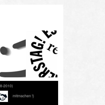
88-2010)
mitmachen !)