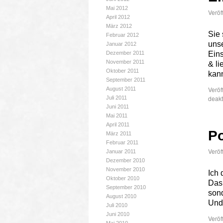
Mai 2012
Veröf
April 2012
März 2012
Sie 
Februar 2012
unse
Januar 2012
Dezember 2011
Eins
November 2011
& li
Oktober 2011
kan
September 2011
Veröf
August 2011
deakt
Juli 2011
Juni 2011
Mai 2011
April 2011
P
März 2011
Februar 2011
Veröf
Januar 2011
Dezember 2010
November 2010
Ich 
Oktober 2010
Das 
September 2010
sond
August 2010
Und
Juli 2010
Juni 2010
Veröf