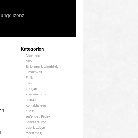
t
zungslizenz
Kategorien
Allgemein
blub
Einleitung & Überblick
Einsamkeit
Ethik
Filme
freegan
Friedensturm
n
human
Kontaktpflege
en
Kunst
laufendes Projekt
Lebensräume
Leib & Leben
t
|
mach mit !)