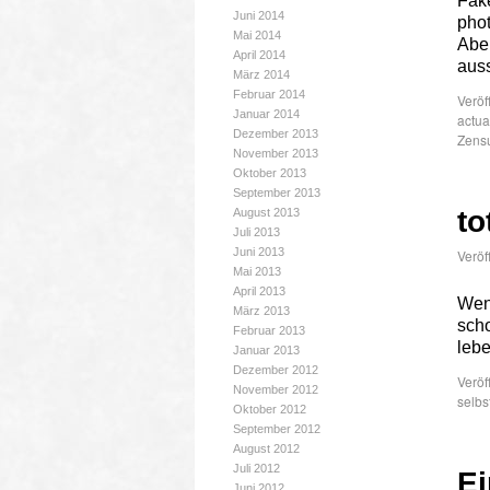
Fake
Juni 2014
phot
Mai 2014
Abe
April 2014
auss
März 2014
Februar 2014
Veröf
Januar 2014
actua
Dezember 2013
Zens
November 2013
Oktober 2013
September 2013
to
August 2013
Juli 2013
Juni 2013
Veröf
Mai 2013
April 2013
Wenn
März 2013
scho
Februar 2013
lebe
Januar 2013
Dezember 2012
Veröf
November 2012
selbs
Oktober 2012
September 2012
August 2012
Juli 2012
Ei
Juni 2012