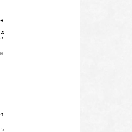
me
nte
en,
re
.
en.
re