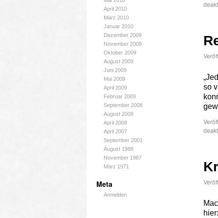
Mai 2010
deakt
April 2010
März 2010
Januar 2010
Dezember 2009
Re
November 2009
Oktober 2009
Veröf
August 2009
Juni 2009
„Jed
Mai 2009
so v
April 2009
konn
Februar 2009
September 2008
gew
August 2008
Veröf
April 2008
deakt
April 2007
September 2001
August 1988
November 1987
K
März 1971
Veröf
Meta
Anmelden
Mach
hier