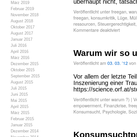
überhaupt nicht, tatsä
März 2019
Februar 2019
Veröffentlicht unter
freegan
,
war
November 2018
freegan
,
konsumkritik
,
Lüge
,
Mül
August 2018
ressourcen
,
Steuergerechtigkeit
Oktober 2017
Kommentare deaktiviert
August 2017
Januar 2017
Juli 2016
Warum wir so u
April 2016
März 2016
Veröffentlicht am
03. 03. '12
von
Dezember 2015
Oktober 2015
Vor allem der letzte Te
September 2015
Inszenierung einer Trau
August 2015
Juli 2015
https://science.orf.at/
Juni 2015
Veröffentlicht unter
warum ?)
|
V
Mai 2015
empowerment
,
Finanzkrise
,
free
April 2015
Konsumsucht
,
Psychologie
,
Sozi
März 2015
Februar 2015
Januar 2015
Dezember 2014
Konsumsuchtpr