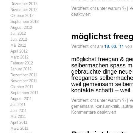
Dezember 2012
Veröffentlicht unter
warum ?)
|
V
November 2012
deaktiviert
Oktober 2012
September 2012
August 2012
Juli 2012
möglichst fre
Juni 2012
Veröffentlicht am
18. 03. '11
von
Mai 2012
April 2012
März 2012
möglichst freegan & g
Februar 2012
selbermachen spass mac
Januar 2012
gebrauchte dinge neue 
Dezember 2011
freeganes selbermache
November 2011
weil gemeinsam selbe
Oktober 2011
kontakte schafft – wei
September 2011
August 2011
Veröffentlicht unter
warum ?)
|
V
Juli 2011
gemeinsam
,
konsumkritik
,
laufra
Juni 2011
Kommentare deaktiviert
Mai 2011
April 2011
März 2011