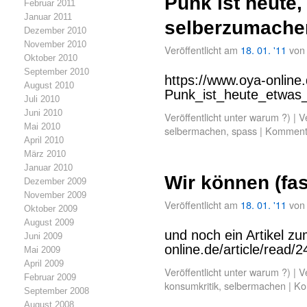
Punk ist heute,
Februar 2011
Januar 2011
selberzumache
Dezember 2010
November 2010
Veröffentlicht am
18. 01. '11
von
Oktober 2010
September 2010
https://www.oya-online.
August 2010
Punk_ist_heute_etwas
Juli 2010
Juni 2010
Veröffentlicht unter
warum ?)
|
V
Mai 2010
selbermachen
,
spass
|
Kommenta
April 2010
März 2010
Januar 2010
Wir können (fas
Dezember 2009
November 2009
Veröffentlicht am
18. 01. '11
von
Oktober 2009
August 2009
und noch ein Artikel z
Juni 2009
online.de/article/read/
Mai 2009
April 2009
Veröffentlicht unter
warum ?)
|
V
Februar 2009
konsumkritik
,
selbermachen
|
Ko
September 2008
August 2008