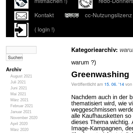
mitmachen !)
redo-Donner
Kontakt
cc-Nutzungslizenz
( login !)
Kategoriearchiv:
waru
warum ?)
Archiv
Greenwashing
August 2021
Juli 2021
Veröffentlicht am
15. 06. '14
von
Juni 2021
Mai 2021
Nachdem auch in der br
März 2021
thematisiert wird, wie v
Februar 2021
weggeschmissen werde
Januar 2021
alle Kaufhausketten so 
November 2020
dieses Thema wichtig. A
April 2020
Image-Kampagnen, denn
März 2020