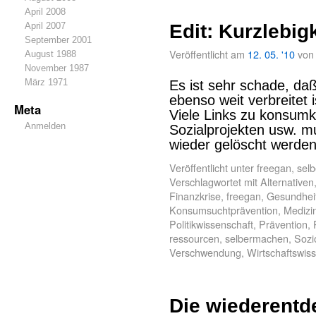
April 2008
April 2007
Edit: Kurzlebigk
September 2001
Veröffentlicht am
12. 05. '10
von
August 1988
November 1987
März 1971
Es ist sehr schade, da
ebenso weit verbreitet 
Meta
Viele Links zu konsumkr
Anmelden
Sozialprojekten usw. m
wieder gelöscht werden
Veröffentlicht unter
freegan
,
sel
Verschlagwortet mit
Alternativen
Finanzkrise
,
freegan
,
Gesundhei
Konsumsuchtprävention
,
Medizi
Politikwissenschaft
,
Prävention
,
ressourcen
,
selbermachen
,
Sozi
Verschwendung
,
Wirtschaftswis
Die wiederentd