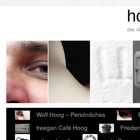
h
das a
Wolf Hoog – Persönliches
freegan Café Hoog
Friede