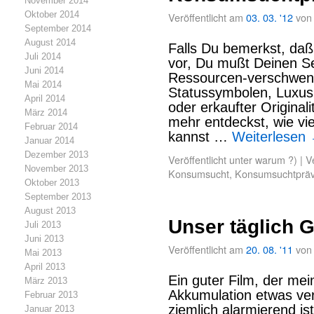
November 2014
Oktober 2014
Veröffentlicht am
03. 03. '12
von
September 2014
August 2014
Falls Du bemerkst, daß 
Juli 2014
vor, Du mußt Deinen Se
Juni 2014
Ressourcen-verschwen
Mai 2014
Statussymbolen, Luxus
April 2014
oder erkaufter Original
März 2014
mehr entdeckst, wie vi
Februar 2014
kannst …
Weiterlesen
Januar 2014
Dezember 2013
Veröffentlicht unter
warum ?)
|
V
November 2013
Konsumsucht
,
Konsumsuchtpräv
Oktober 2013
September 2013
August 2013
Unser täglich G
Juli 2013
Juni 2013
Veröffentlicht am
20. 08. '11
von
Mai 2013
April 2013
Ein guter Film, der me
März 2013
Akkumulation etwas ver
Februar 2013
ziemlich alarmierend ist
Januar 2013