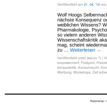
Veröffentlicht am
21. 04. '10
von
Wolf Hoogs Selbermach
nächste Konsequenz od
weiblichen Wissens? W
Pharmakologie, Psychol
so vielem anderen Wiss
Wissenschaftskritik ak
mag, scheint wiedermal 
zu …
Weiterlesen
→
Veröffentlicht unter
warum ?)
|
V
empowerment
,
Footprint
,
Freizei
konsumkritik
,
Konsumsucht
,
Kon
Werbung
,
Workshops
,
Zeit sch
Powered by
W