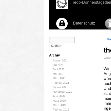
redo-Donnerstagsde
Datenschutz
←
the
th
Archiv
Veröf
August 2021
Juli 2021
Wie 
Juni 2021
Ange
Mai 2021
würd
März 2021
Februar 2021
auc
Januar 2021
Und
November 2020
schü
April 2020
mei
März 2020
imm
März 2019
irg
Februar 2019