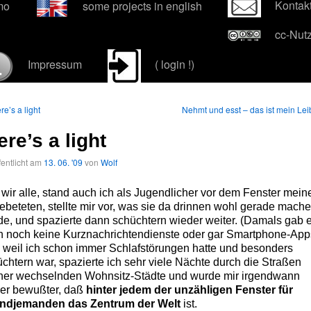
Kontak
mo
some projects in english
cc-Nut
Impressum
( login !)
re’s a light
Nehmt und esst – das ist mein Lei
ere’s a light
fentlicht am
13. 06. '09
von
Wolf
wir alle, stand auch ich als Jugendlicher vor dem Fenster mein
beteten, stellte mir vor, was sie da drinnen wohl gerade mach
e, und spazierte dann schüchtern wieder weiter. (Damals gab 
h noch keine Kurznachrichtendienste oder gar Smartphone-App
 weil ich schon immer Schlafstörungen hatte und besonders
chtern war, spazierte ich sehr viele Nächte durch die Straßen
ner wechselnden Wohnsitz-Städte und wurde mir irgendwann
er bewußter, daß
hinter jedem der unzähligen Fenster für
endjemanden das Zentrum der Welt
ist.