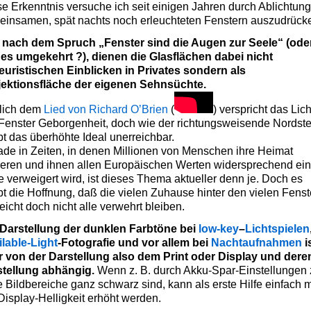
e Erkenntnis versuche ich seit einigen Jahren durch Ablichtun
einsamen, spät nachts noch erleuchteten Fenstern auszudrück
i nach dem Spruch „Fenster sind die Augen zur Seele“ (ode
 es umgekehrt ?), dienen die Glasflächen dabei nicht
euristischen Einblicken in Privates sondern als
jektionsfläche der eigenen Sehnsüchte.
lich dem
Lied von Richard O’Brien
(
) verspricht das Lich
Fenster Geborgenheit, doch wie der richtungsweisende Nordst
bt das überhöhte Ideal unerreichbar.
de in Zeiten, in denen Millionen von Menschen ihre Heimat
ieren und ihnen allen Europäischen Werten widersprechend ei
 verweigert wird, ist dieses Thema aktueller denn je. Doch es
bt die Hoffnung, daß die vielen Zuhause hinter den vielen Fenst
leicht doch nicht alle verwehrt bleiben.
 Darstellung der dunklen Farbtöne bei
low-key
–
Lichtspielen
ilable-Light
-Fotografie und vor allem bei
Nachtaufnahmen
i
r von der Darstellung also dem Print oder Display und dere
stellung abhängig.
Wenn z. B. durch Akku-Spar-Einstellungen 
e Bildbereiche ganz schwarz sind, kann als erste Hilfe einfach 
Display-Helligkeit erhöht werden.