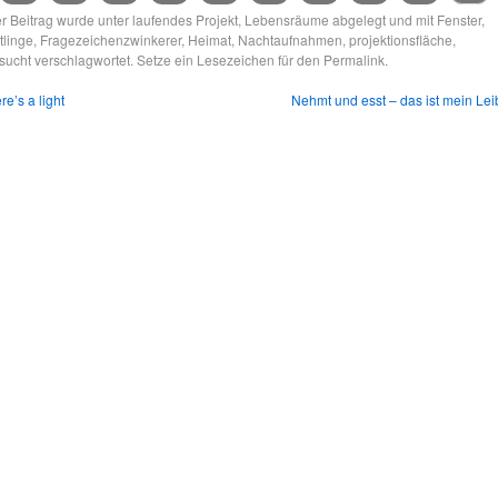
r Beitrag wurde unter
laufendes Projekt
,
Lebensräume
abgelegt und mit
Fenster
,
tlinge
,
Fragezeichenzwinkerer
,
Heimat
,
Nachtaufnahmen
,
projektionsfläche
,
sucht
verschlagwortet. Setze ein Lesezeichen für den
Permalink
.
re’s a light
Nehmt und esst – das ist mein Lei