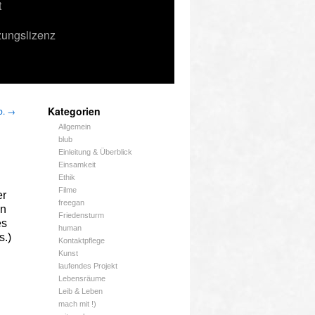
t
zungslizenz
Kategorien
b.
→
Allgemein
blub
Einleitung & Überblick
Einsamkeit
Ethik
Filme
er
freegan
en
Friedensturm
es
human
s.)
Kontaktpflege
Kunst
laufendes Projekt
Lebensräume
Leib & Leben
mach mit !)