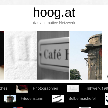
hoog.at
das alternative Netzwerk
iches
Photographien
(Frühwerk 19
Friedensturm
Selbermacherei