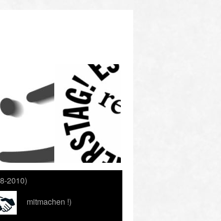
88-2010)
mitmachen !)