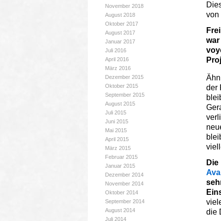
Dies
November 2018
von 
August 2018
Oktober 2017
Fre
August 2017
war
Januar 2017
voy
Juli 2016
Pro
April 2016
März 2016
Ähn
Dezember 2015
Oktober 2015
der 
September 2015
blei
August 2015
Gera
Juli 2015
verl
Juni 2015
neue
Mai 2015
blei
April 2015
viel
März 2015
Februar 2015
Die
Januar 2015
Ava
Dezember 2014
seh
November 2014
Ein
Oktober 2014
viel
September 2014
August 2014
die 
Juli 2014