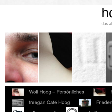
h
das a
Wolf Hoog – Persönliches
freegan Café Hoog
Friede