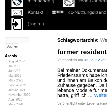
mitmachen !)
redo-Donner
Kontakt
cc-Nutzungslizenz
( login !)
Schlagwortarchiv:
Wa
former residen
Archiv
Veröffentlicht am
02. 05. '12
von
August 2021
Juli 2021
Bei meiner Dokumentat
Juni 2021
Friedensturms habe ic
Mai 2021
und ihnen am Balkon d
März 2021
Zuhause gegeben. Da i
Februar 2021
lebende Modelle für me
Januar 2021
hatte, griff ich …
Weite
November 2020
April 2020
Veröffentlicht unter
Lebensräum
März 2020