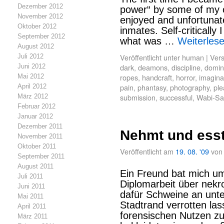
Dezember 2012
power“ by some of my c
November 2012
enjoyed and unfortunate
Oktober 2012
inmates. Self-critically
September 2012
what was …
Weiterles
August 2012
Veröffentlicht unter
human
|
Vers
Juli 2012
dark
,
deamons
,
discipline
,
domin
Juni 2012
ropes
,
handcraft
,
horror
,
imagina
Mai 2012
pain
,
phantasy
,
photography
,
ple
April 2012
submission
,
successful
,
Wabi-Sa
März 2012
Februar 2012
Januar 2012
Dezember 2011
Nehmt und esst 
November 2011
Oktober 2011
Veröffentlicht am
19. 08. '09
von
September 2011
August 2011
Ein Freund bat mich um 
Juli 2011
Diplomarbeit über nekr
Juni 2011
dafür Schweine an unte
Mai 2011
Stadtrand verrotten l
April 2011
forensischen Nutzen zu 
März 2011