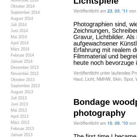
Lichtspiele
November 2014
Oktober 2014
Veröffentlicht am
23. 03. '11
von
September 2014
August 2014
Photographien sind, wi
Juli 2014
Zeichnungen, Schreiben
Juni 2014
Gravur, Lichtbilder. Al
Mai 2014
aufgewachsener Künstle
April 2014
Erfahrung mit realem d
März 2014
Februar 2014
Filmmaterial und begre
Januar 2014
heute noch bevorzuge 
Dezember 2013
Veröffentlicht unter
laufendes Pr
November 2013
Haut
,
Licht
,
NMHW
,
Skin
,
Spot
,
Oktober 2013
September 2013
August 2013
Juli 2013
Bondage woodp
Juni 2013
Mai 2013
photography
April 2013
Veröffentlicht am
10. 09. '10
von
März 2013
Februar 2013
Januar 2013
The first time I became 