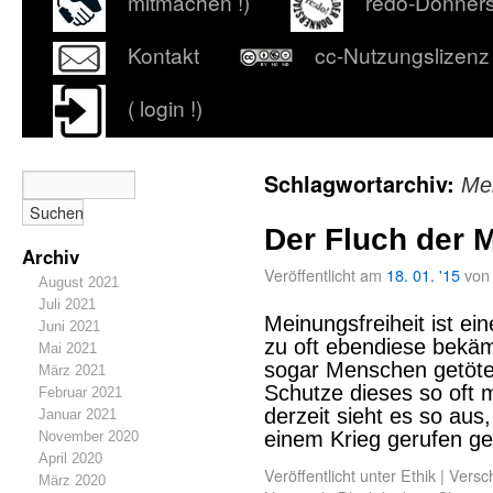
mitmachen !)
redo-Donner
Kontakt
cc-Nutzungslizenz
( login !)
Schlagwortarchiv:
Mei
Der Fluch der M
Archiv
Veröffentlicht am
18. 01. '15
von
August 2021
Juli 2021
Meinungsfreiheit ist ei
Juni 2021
zu oft ebendiese bekä
Mai 2021
sogar Menschen getöt
März 2021
Schutze dieses so oft
Februar 2021
derzeit sieht es so aus
Januar 2021
einem Krieg gerufen 
November 2020
April 2020
Veröffentlicht unter
Ethik
|
Versch
März 2020