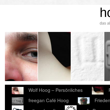
h
das a
Wolf Hoog – Persönliches
freegan Café Hoog
Friede